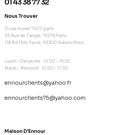
01 43 38 77 32
Nous Trouver
21 rue moret 75011 paris
35 Rue de Tanger, 75019 Paris
118 Bd Félix Faure, 93300 Aubervilliers
Lundi – Dimanche : 10:00 – 19:00
Mardi – Mercredi : 10:00 – 17:30
ennourclients@yahoo.fr
ennourclients75@yahoo.com
contact@example.com
Maison D'Ennour