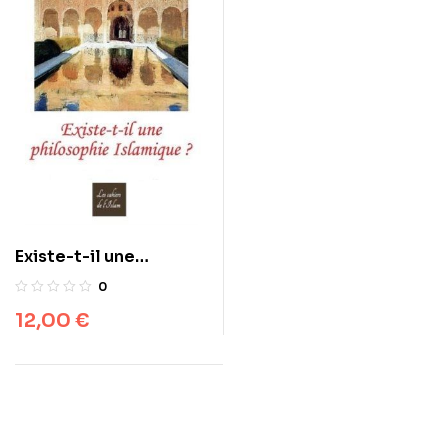
Existe-t-il une
philosophie islamique
0
?
12,00
€