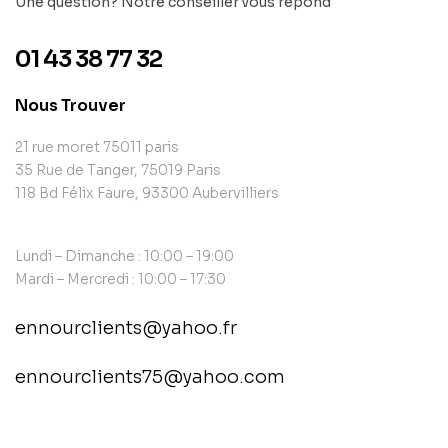
Une question? Notre conseiller vous répond
01 43 38 77 32
Nous Trouver
21 rue moret 75011 paris
35 Rue de Tanger, 75019 Paris
118 Bd Félix Faure, 93300 Aubervilliers
Lundi – Dimanche : 10:00 – 19:00
Mardi – Mercredi : 10:00 – 17:30
ennourclients@yahoo.fr
ennourclients75@yahoo.com
contact@example.com