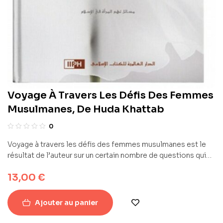
Voyage À Travers Les Défis Des Femmes
Musulmanes, De Huda Khattab
0
Voyage à travers les défis des femmes musulmanes est le
résultat de l’auteur sur un certain nombre de questions qui
entourent les femmes musulmanes, particulièrement celles
13,00
€
dont usent ceux qui souhaitent tenir l’Islam.
Ces sujets
intéresseront toutes les femmes musulmanes.
Ce livre
aborde différents domaines controversés tels que la
Ajouter au panier
violence conjugale, l’excision, la polygamie et l’échec dans
l’éducation des jeunes filles.
Il souligne aussi le contraste