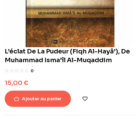
L’éclat De La Pudeur (Fiqh Al-Hayâ’), De
Muhammad Isma’îl Al-Muqaddim
0
15,00
€
Ajouter au panier