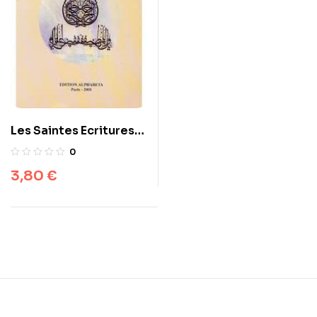
Les Saintes Ecritures
Et La Vraie Foi –
0
Mohammed Bana
3,80
€