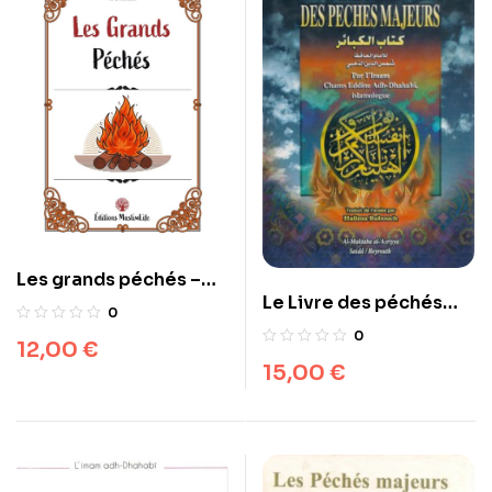
Les grands péchés –
Le Livre des péchés
al-Dhahabi –
0
majeurs
Muslimlife
0
12,00
€
15,00
€