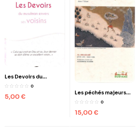
Les Devoirs du
musulman envers ses
0
Voisins, de l’imam Adh-
Les péchés majeurs
5,00
€
Dhahabi
dans l’Islam
0
15,00
€