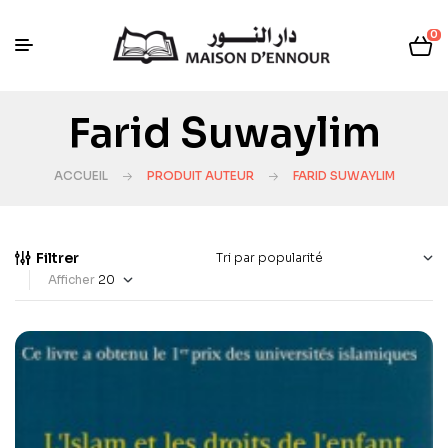
0
Farid Suwaylim
ACCUEIL
PRODUIT AUTEUR
FARID SUWAYLIM
Filtrer
Afficher