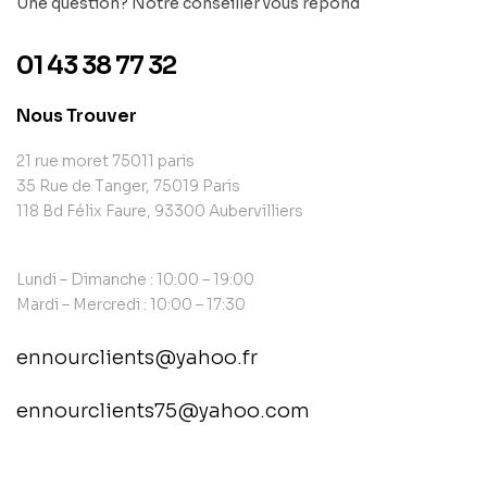
Une question? Notre conseiller vous répond
01 43 38 77 32
Nous Trouver
21 rue moret 75011 paris
35 Rue de Tanger, 75019 Paris
118 Bd Félix Faure, 93300 Aubervilliers
Lundi – Dimanche : 10:00 – 19:00
Mardi – Mercredi : 10:00 – 17:30
ennourclients@yahoo.fr
ennourclients75@yahoo.com
contact@example.com