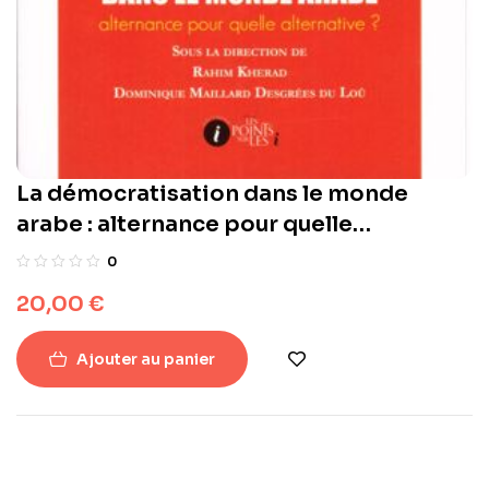
La démocratisation dans le monde
arabe : alternance pour quelle
alternative ?
0
20,00
€
Ajouter au panier