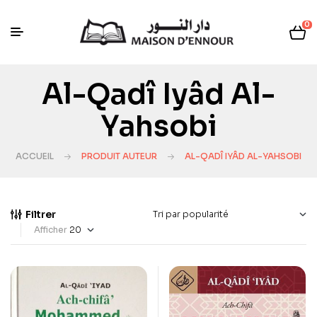
0
Al-Qadî Iyâd Al-
Yahsobi
ACCUEIL
PRODUIT AUTEUR
AL-QADÎ IYÂD AL-YAHSOBI
Filtrer
Afficher