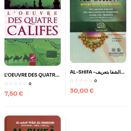
AL-SHIFA -الشفا بتعريف
L’OEUVRE DES QUATRE
حقوق المصطفى –
0
CALIFES
0
Arabe/Français
30,00
€
7,50
€