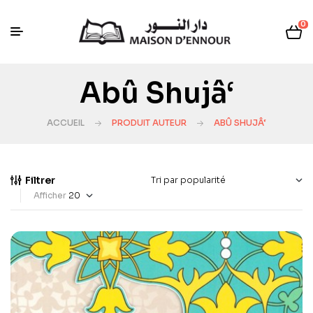
0
Abû Shujâ‘
ACCUEIL
PRODUIT AUTEUR
ABÛ SHUJÂ‘
Filtrer
Afficher