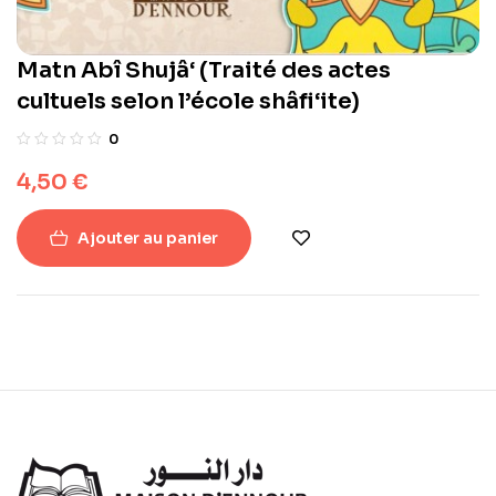
Matn Abî Shujâ‘ (Traité des actes
cultuels selon l’école shâfi‘ite)
0
4,50
€
Ajouter au panier