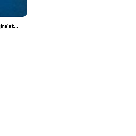
ira’at
شرح طيبة النشر 