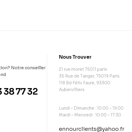
t
Nous Trouver
ion? Notre conseiller
21 rue moret 75011 paris
ond
35 Rue de Tanger, 75019 Paris
118 Bd Félix Faure, 93300
3 38 77 32
Aubervilliers
Lundi – Dimanche : 10:00 – 19:00
Mardi – Mercredi : 10:00 – 17:30
ennourclients@yahoo.fr