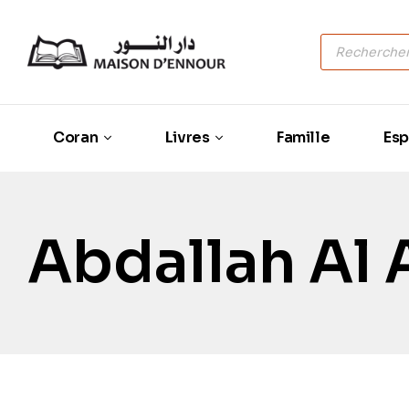
Coran
Livres
Famille
Esp
Abdallah Al