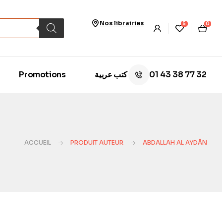
Nos librairies
5
0
01 43 38 77 32
Promotions
كتب عربية
ACCUEIL
PRODUIT AUTEUR
ABDALLAH AL AYDÂN