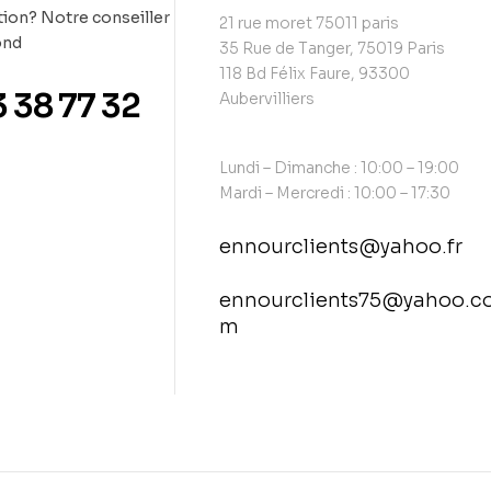
ion? Notre conseiller
21 rue moret 75011 paris
ond
35 Rue de Tanger, 75019 Paris
118 Bd Félix Faure, 93300
3 38 77 32
Aubervilliers
Lundi – Dimanche : 10:00 – 19:00
Mardi – Mercredi : 10:00 – 17:30
ennourclients@yahoo.fr
ennourclients75@yahoo.c
m
contact@example.com