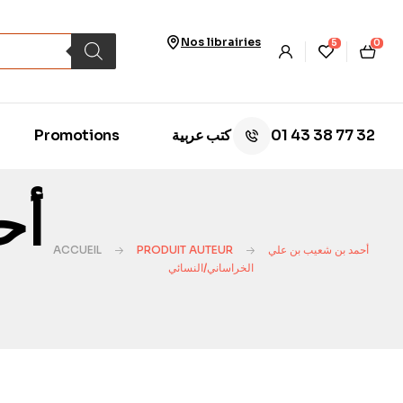
Nos librairies
5
0
01 43 38 77 32
Promotions
كتب عربية
أ/
ACCUEIL
PRODUIT AUTEUR
أحمد بن شعيب بن علي
الخراساني/النسائي