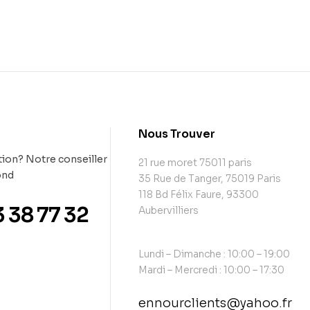
t
Nous Trouver
ion? Notre conseiller
21 rue moret 75011 paris
ond
35 Rue de Tanger, 75019 Paris
118 Bd Félix Faure, 93300
3 38 77 32
Aubervilliers
Lundi – Dimanche : 10:00 – 19:00
Mardi – Mercredi : 10:00 – 17:30
ennourclients@yahoo.fr