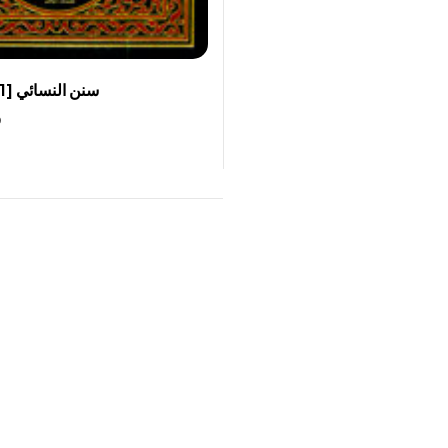
سنن النسائي [1م شموا] لونان
0