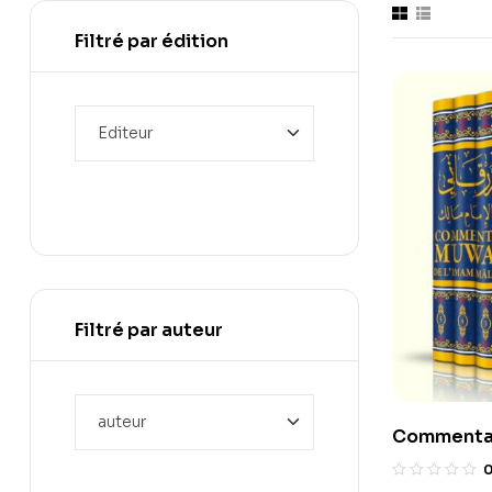
Filtré par édition
Filtré par auteur
Commentai
l’Imam Mâl
‘Abd al-bâ