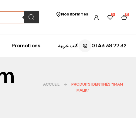
Nos librairies
5
0
01 43 38 77 32
Promotions
كتب عربية
am
ACCUEIL
PRODUITS IDENTIFIÉS “IMAM
MALIK”