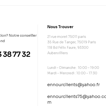
t
Nous Trouver
ion? Notre conseiller
21 rue moret 75011 paris
ond
35 Rue de Tanger, 75019 Paris
118 Bd Félix Faure, 93300
3 38 77 32
Aubervilliers
Lundi – Dimanche : 10:00 – 19:00
Mardi – Mercredi : 10:00 – 17:30
ennourclients@yahoo.fr
ennourclients75@yahoo.c
m