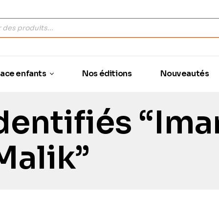
ace enfants
Nos éditions
Nouveautés
dentifiés “Im
Malik”