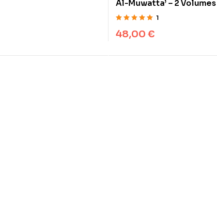
Al-Muwatta’ – 2 Volumes
1
Note
5.00
sur
48,00
€
5