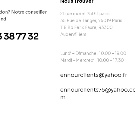
t
Nous Trouver
ion? Notre conseiller
21 rue moret 75011 paris
ond
35 Rue de Tanger, 75019 Paris
118 Bd Félix Faure, 93300
3 38 77 32
Aubervilliers
Lundi – Dimanche : 10:00 – 19:00
Mardi – Mercredi : 10:00 – 17:30
ennourclients@yahoo.fr
ennourclients75@yahoo.c
m
contact@example.com