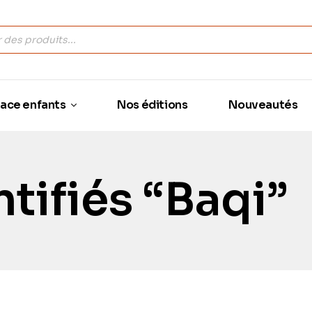
ace enfants
Nos éditions
Nouveautés
tifiés “Baqi”