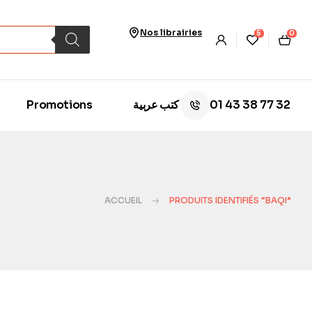
Nos librairies
5
0
01 43 38 77 32
Promotions
كتب عربية
ACCUEIL
PRODUITS IDENTIFIÉS “BAQI”