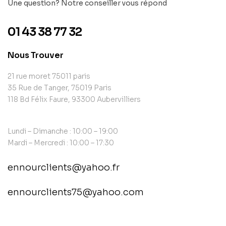
Une question? Notre conseiller vous répond
01 43 38 77 32
Nous Trouver
21 rue moret 75011 paris
35 Rue de Tanger, 75019 Paris
118 Bd Félix Faure, 93300 Aubervilliers
Lundi – Dimanche : 10:00 – 19:00
Mardi – Mercredi : 10:00 – 17:30
ennourclients@yahoo.fr
ennourclients75@yahoo.com
contact@example.com