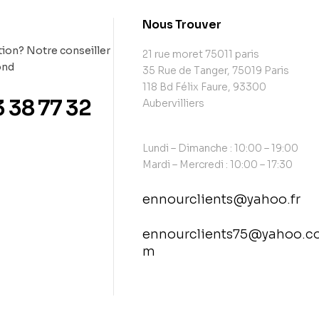
t
Nous Trouver
ion? Notre conseiller
21 rue moret 75011 paris
ond
35 Rue de Tanger, 75019 Paris
118 Bd Félix Faure, 93300
3 38 77 32
Aubervilliers
Lundi – Dimanche : 10:00 – 19:00
Mardi – Mercredi : 10:00 – 17:30
ennourclients@yahoo.fr
ennourclients75@yahoo.c
m
contact@example.com