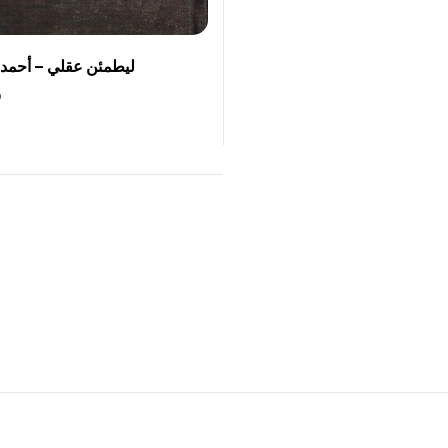
ليطمئن عقلي – أحمد
0