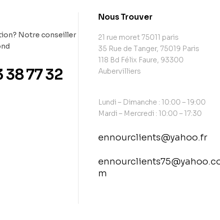
t
Nous Trouver
ion? Notre conseiller
21 rue moret 75011 paris
ond
35 Rue de Tanger, 75019 Paris
118 Bd Félix Faure, 93300
3 38 77 32
Aubervilliers
Lundi – Dimanche : 10:00 – 19:00
Mardi – Mercredi : 10:00 – 17:30
ennourclients@yahoo.fr
ennourclients75@yahoo.c
m
contact@example.com