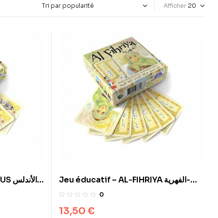
Afficher
Jeu éducatif – AL-FIHRIYA الفهرية-
ال -
ences
Noorosciences
0
13,50
€