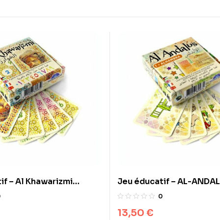
if – Al Khawarizmi
Jeu éducatif – AL-ANDALUS أندلس
الخوار – Noorosciences
ALHAMBRA – Noorosci
0
0
13,50
€