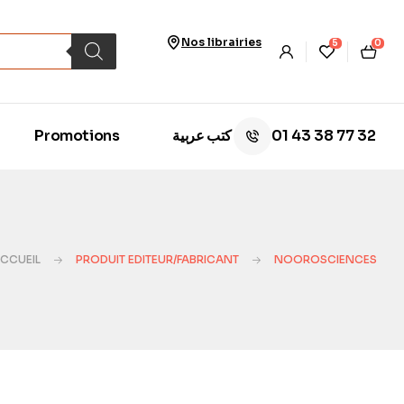
Nos librairies
5
0
01 43 38 77 32
Promotions
كتب عربية
CCUEIL
PRODUIT EDITEUR/FABRICANT
NOOROSCIENCES