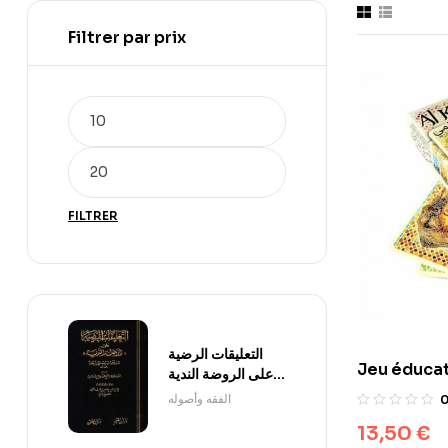
Filtrer par prix
FILTRER
التعليقات الرضية
Jeu éducat
على الروضة الندية
زمي
1/3
الفقه وأصوله
13,50
€