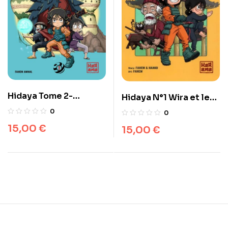
Hidaya Tome 2-
Hidaya N°1 Wira et le
Sabran…Entre
monde spirituel
0
0
Endurance et
d’après Fahem & Hamid
15,00
€
15,00
€
Détermination –
FAHEM AMHAL