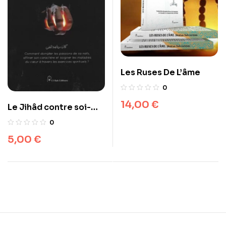
Les Ruses De L’âme
0
14,00
€
Le Jihâd contre soi-
même – Imam Al-
0
Ghazâlî – El Bab
5,00
€
éditions