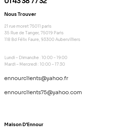
01 43 38 77 32
Nous Trouver
21 rue moret 75011 paris
35 Rue de Tanger, 75019 Paris
118 Bd Félix Faure, 93300 Aubervilliers
Lundi – Dimanche : 10:00 – 19:00
Mardi – Mercredi : 10:00 – 17:30
ennourclients@yahoo.fr
ennourclients75@yahoo.com
contact@example.com
Maison D'Ennour