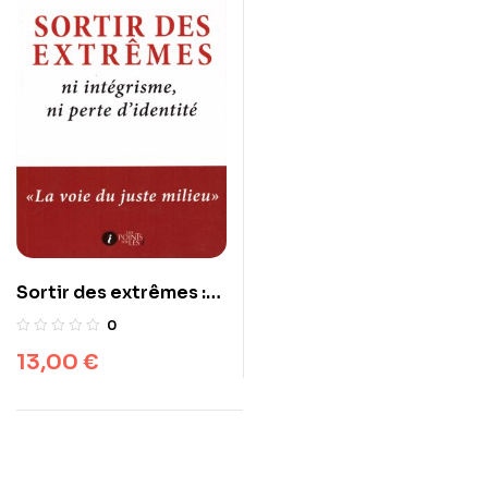
Sortir des extrêmes :
Ni intégrisme, ni perte
0
d’identité
13,00
€