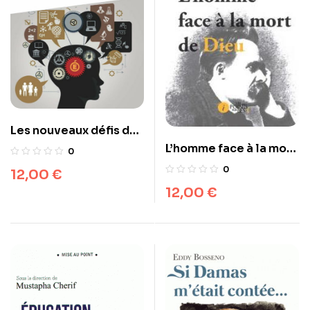
Les nouveaux défis de
l’éducation
L’homme face à la mort
0
de Dieu
0
12,00
€
12,00
€