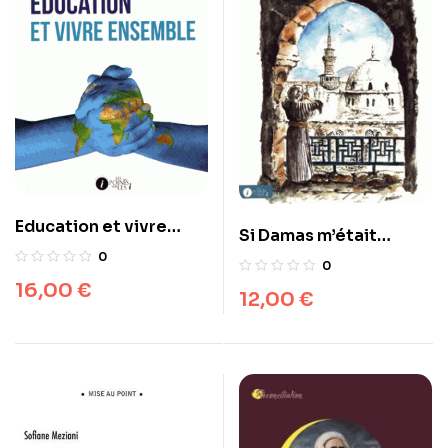
Education et vivre
Si Damas m’était
ensemble
contée…
0
0
16,00
€
12,00
€