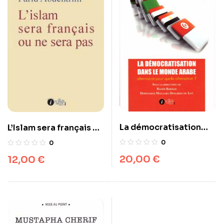
La démocratisation
L’Islam sera français ou
dans le monde arabe :
ne sera pas
0
0
alternance pour quelle
20,00
€
12,00
€
alternative ?