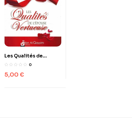
Les Qualités de
l’Épouse Vertueuse –
0
Shaykh Al-Badr –
5,00
€
Editions Ibn Al Qayyim