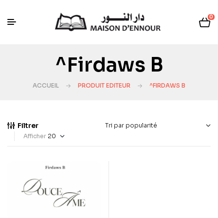
0
^Firdaws B
ACCUEIL
PRODUIT EDITEUR
^FIRDAWS B
Filtrer
Afficher