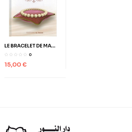
LE BRACELET DE MA
MÈRE – ALÎ IBN JÂBIR
0
AL-FAYJÎ – EDITIONS AL
15,00
€
IMAM