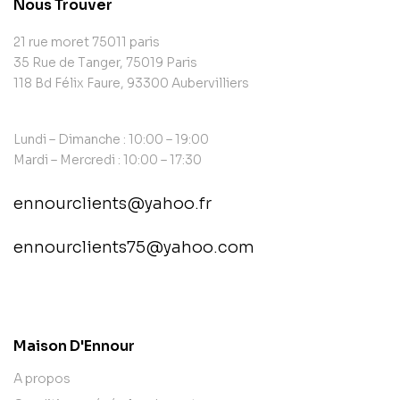
Nous Trouver
21 rue moret 75011 paris
35 Rue de Tanger, 75019 Paris
118 Bd Félix Faure, 93300 Aubervilliers
Lundi – Dimanche : 10:00 – 19:00
Mardi – Mercredi : 10:00 – 17:30
ennourclients@yahoo.fr
ennourclients75@yahoo.com
contact@example.com
Maison D'Ennour
A propos