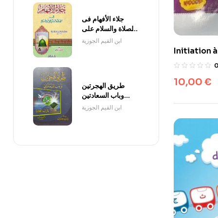
جلاء الأفهام فى
الصلاة والسلام على
خير الانام لابن القيم
ابن القيم الجوزية
Initiation 
Qamariyyah
10,00
€
طريق الهجرتين
وباب السعادتين
(طبعة الحديث)
ابن القيم الجوزية