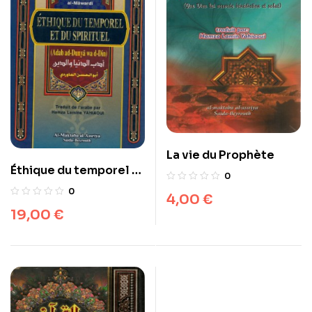
La vie du Prophète
Éthique du temporel et
0
du spirituel – أدب الدنيا و
0
4,00
€
الدين
19,00
€