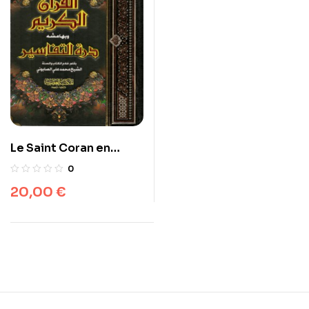
Le Saint Coran en
arabe avec Tafsir
0
20,00
€