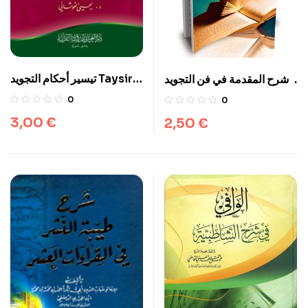
تيسير أحكام التجويد Taysir
شرح المقدمة في فن التجويد
ajkam attajwid
للإمام ابن الجزري ومعه تحفة
0
0
الأطفال والغلمان للشيخ
3,00
€
2,50
€
سليمان الجمزوري