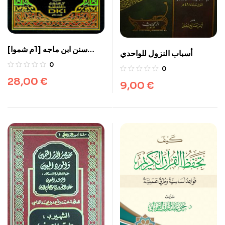
سنن ابن ماجه [1م شموا]
أسباب النزول للواحدي
لونان
0
0
28,00
€
9,00
€