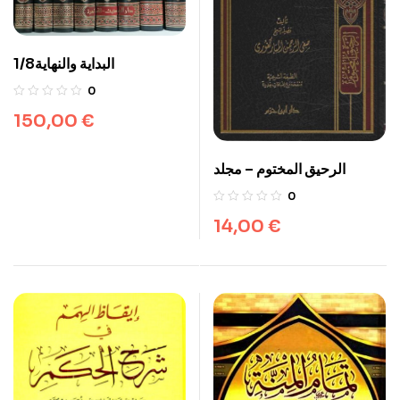
1/8البداية والنهاية
0
150,00
€
الرحيق المختوم – مجلد
0
14,00
€