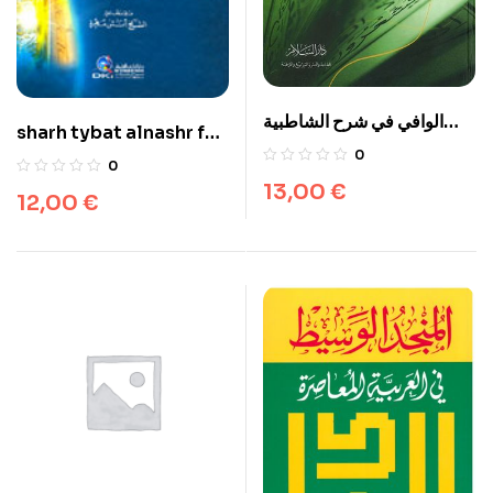
الوافي في شرح الشاطبية
sharh tybat alnashr fy
ALWAFI FI SHARH ACH-
0
alqira’at al’ashr شرح
0
CHATIBYA
طيبة النشر في القراءات
13,00
€
12,00
€
العشر