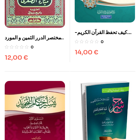
كيف تحفظ القرآن الكريم-
مختصر الدرر الثمين و المورد
قواعد اساسية وطرق عملية –
0
المعين
دار الغوثاني/سورية
0
14,00
€
12,00
€