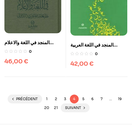
المنجد في اللغة والاعلام
المنجد في اللغة العربية
dictionnaire Almunjid
المعاصرة Dictionnaire
0
0
arabe/arabe
de l’arabe moderne
46,00
€
42,00
€
َAlmunjid Arabe-Arabe
PRÉCÉDENT
1
2
3
4
5
6
7
…
19
20
21
SUIVANT