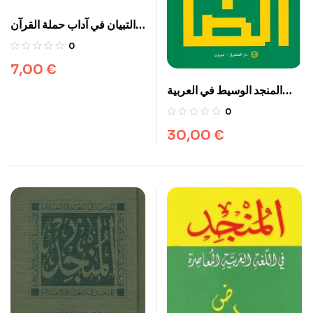
التبيان في آداب حملة القرآن
attibyane fi adab
0
hamalat alquran
7,00
€
المنجد الوسيط في العربية
المعاصرة – Dictionnaire
0
AL wassit de l’arabe
30,00
€
moderne,