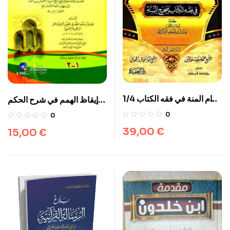
1/4 تمام المنة في فقه الكتاب
إيقاظ الهمم في شرح الحكم
وصحيح السنة
لابن عطاء الله السكندري
0
0
39,00
€
15,00
€