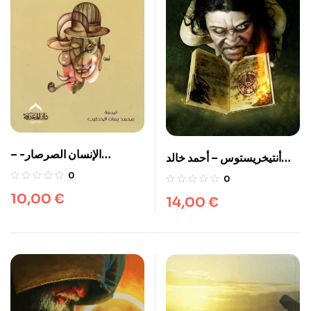
– الإنسان الصرصار-
أنتيخريستوس – أحمد خالد
دوستويفسكي
مصطفى
0
0
10,00
€
14,00
€