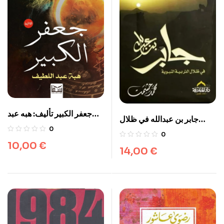
جعفر الكبير تأليف: هبه عبد
جابر بن عبدالله في ظلال
اللطيف
0
التربية النبوية محمد حشمت
0
10,00
€
14,00
€