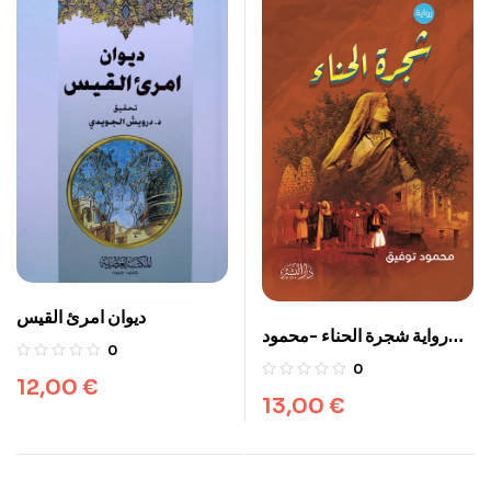
ديوان امرئ القيس
رواية شجرة الحناء -محمود
0
توفيق -دار البشير
0
12,00
€
13,00
€