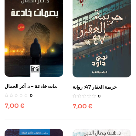
بصمات خادعة – د. أغر الجمال
رواية
0
0
7,00
€
7,00
€