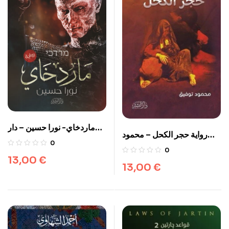
ماردخاي- نورا حسين – دار
رواية حجر الكحل – محمود
البشير
0
توفيق – دار البشير
0
13,00
€
13,00
€