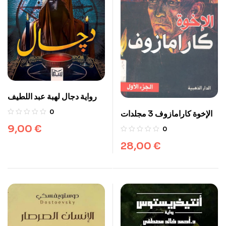
رواية دجال لهبة عبد اللطيف
0
الإخوة كارامازوف 3 مجلدات
9,00
€
0
28,00
€