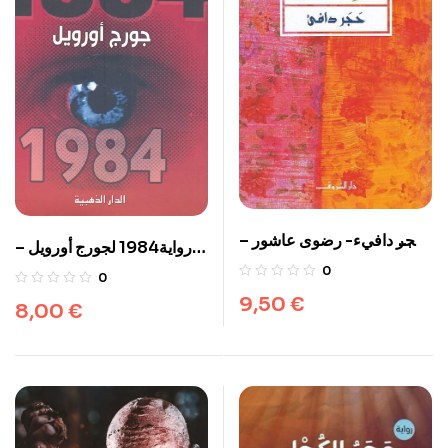
حجر دافيء- رضوى عاشور –
رواية1984 لجورج أورويل –
در الشروق
الدار الدهبية
0
0
9,50
€
8,00
€