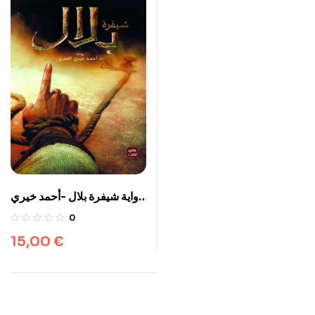
رواية شيفرة بلال -أحمد خيري
العمري
0
15,00
€