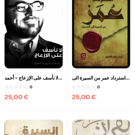
استرداد عمر من السيرة الى
لا نأسف على الإزعاج – أحمد
المسيرة
خيري العمري
0
0
25,00
€
25,00
€