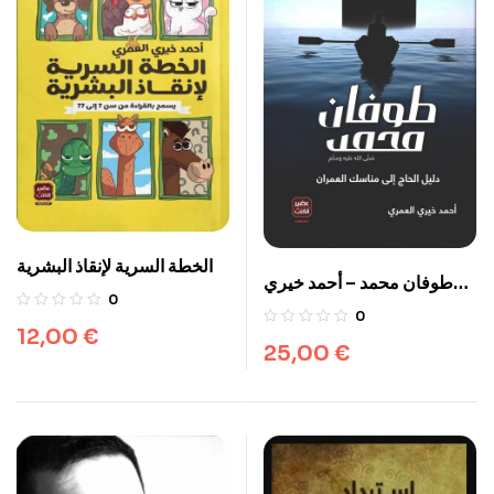
الخطة السرية لإنقاذ البشرية
طوفان محمد – أحمد خيري
0
العمري
0
12,00
€
25,00
€