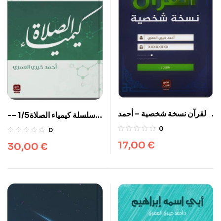
القرآن نسخة شخصية – أحمد
-سلسلة كيمياء الصلاة1/5 –
خيري العمري
أحمد خيري العمري
0
0
17,00
€
30,00
€