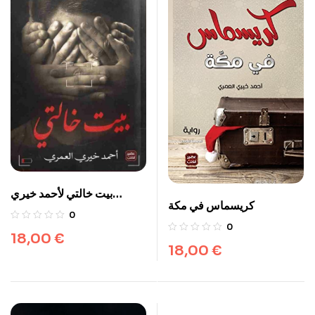
بيت خالتي لأحمد خيري
كريسماس في مكة
العمري
0
0
18,00
€
18,00
€