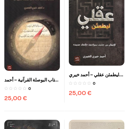
ليطمئن عقلي – أحمد خيري
كتاب البوصلة القرآنية – أحمد
العمري
0
خيري العمري
0
25,00
€
25,00
€