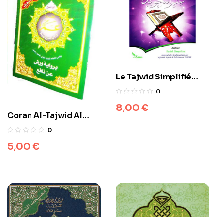
Le Tajwid Simplifié
Lecture Warsh
0
8,00
€
Coran Al-Tajwid Al
Wadih – chapitre
0
Amma (Lecture Warch)
5,00
€
Grand format