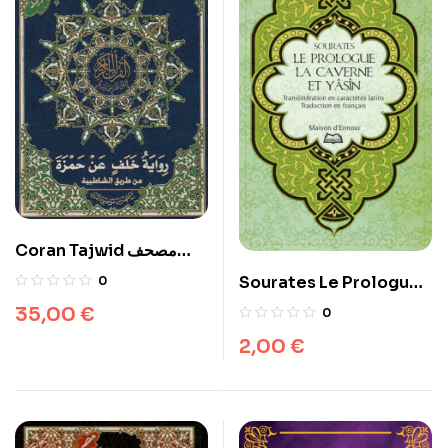
Coran Tajwid مصحف
التجويد برواية خلف عن حمزة
Sourates Le Prologue,
0
من طريق الشاطبية
la Caverne et Yasîn
35,00
€
0
2,00
€