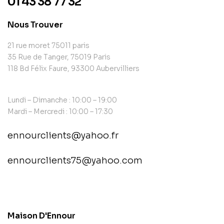
01 43 38 77 32
Nous Trouver
21 rue moret 75011 paris
35 Rue de Tanger, 75019 Paris
118 Bd Félix Faure, 93300 Aubervilliers
Lundi – Dimanche : 10:00 – 19:00
Mardi – Mercredi : 10:00 – 17:30
ennourclients@yahoo.fr
ennourclients75@yahoo.com
contact@example.com
Maison D'Ennour