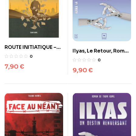
ROUTE INITIATIQUE –
Ilyas, Le Retour, Roman
RECUEIL DE NOUVELLES
0
De Thami Kamil (Tome
0
– THAMI KAMIL
2)
7,90
€
9,90
€