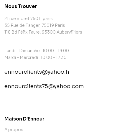
Nous Trouver
21 rue moret 75011 paris
35 Rue de Tanger, 75019 Paris
118 Bd Félix Faure, 93300 Aubervilliers
Lundi – Dimanche : 10:00 – 19:00
Mardi – Mercredi : 10:00 – 17:30
ennourclients@yahoo.fr
ennourclients75@yahoo.com
contact@example.com
Maison D'Ennour
A propos