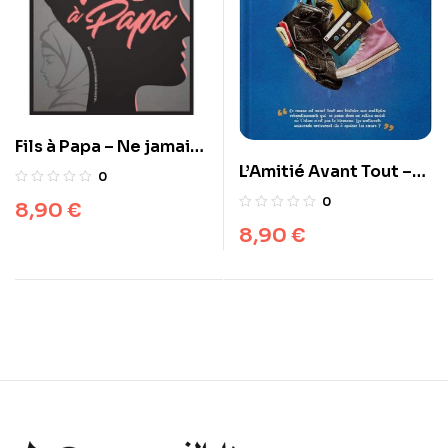
Fils à Papa – Ne jamais
sous estimer son
L’Amitié Avant Tout –
0
Destin – Thami Kamil
Thami Kamil
0
8,90
€
8,90
€