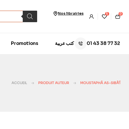
Nos librairies
5
0
01 43 38 77 32
Promotions
كتب عربية
ACCUEIL
PRODUIT AUTEUR
MOUSTAPHÂ AS-SIBÂ'Î