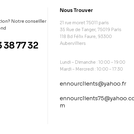
t
Nous Trouver
ion? Notre conseiller
21 rue moret 75011 paris
ond
35 Rue de Tanger, 75019 Paris
118 Bd Félix Faure, 93300
3 38 77 32
Aubervilliers
Lundi – Dimanche : 10:00 – 19:00
Mardi – Mercredi : 10:00 – 17:30
ennourclients@yahoo.fr
ennourclients75@yahoo.c
m
contact@example.com