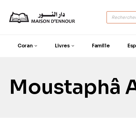
Coran
Livres
Famille
Esp
Moustaphâ A