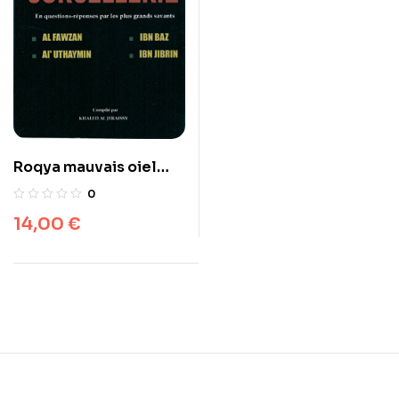
Roqya mauvais oiel
Djinns sorcellerie en
0
questions-réponses
14,00
€
par les plus grands
savants