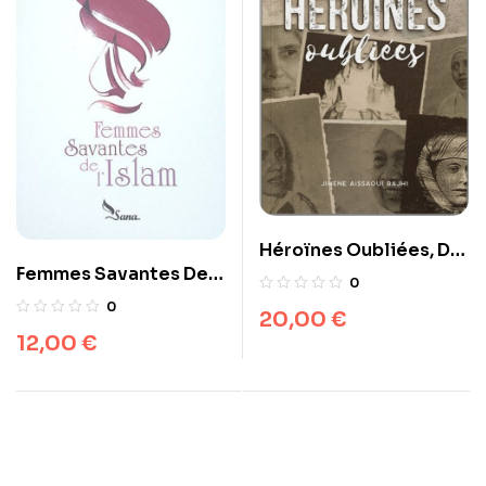
Héroïnes Oubliées, De
Femmes Savantes De
JIhene Aissaoui Rajhi
0
L’Islam,
(Tome1)
0
20,00
€
12,00
€