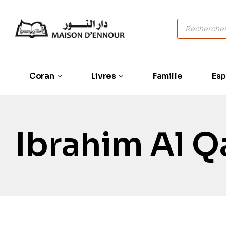
Coran
Livres
Famille
Esp
Ibrahim Al Q