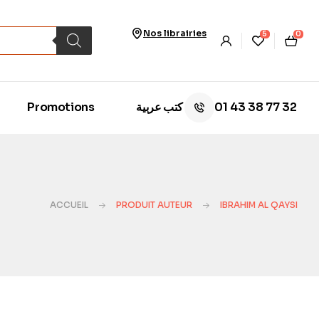
Nos librairies
5
0
01 43 38 77 32
Promotions
كتب عربية
ACCUEIL
PRODUIT AUTEUR
IBRAHIM AL QAYSI