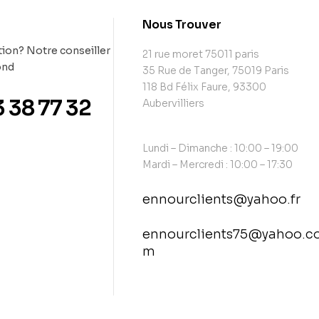
t
Nous Trouver
ion? Notre conseiller
21 rue moret 75011 paris
ond
35 Rue de Tanger, 75019 Paris
118 Bd Félix Faure, 93300
3 38 77 32
Aubervilliers
Lundi – Dimanche : 10:00 – 19:00
Mardi – Mercredi : 10:00 – 17:30
ennourclients@yahoo.fr
ennourclients75@yahoo.c
m
contact@example.com