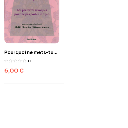
Pourquoi ne mets-tu
pas le hijab ?
0
6,00
€