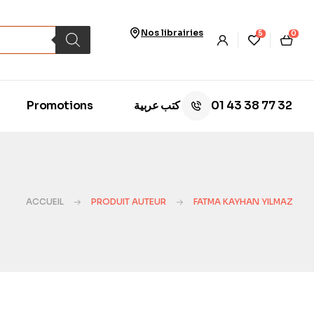
Nos librairies
5
0
01 43 38 77 32
Promotions
كتب عربية
ACCUEIL
PRODUIT AUTEUR
FATMA KAYHAN YILMAZ