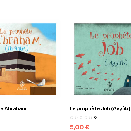
te Abraham
Le prophète Job (Ayyûb)
0
0
5,00
€