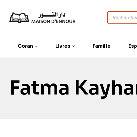
Coran
Livres
Famille
Esp
Fatma Kayha