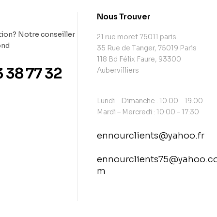
t
Nous Trouver
ion? Notre conseiller
21 rue moret 75011 paris
ond
35 Rue de Tanger, 75019 Paris
118 Bd Félix Faure, 93300
3 38 77 32
Aubervilliers
Lundi – Dimanche : 10:00 – 19:00
Mardi – Mercredi : 10:00 – 17:30
ennourclients@yahoo.fr
ennourclients75@yahoo.c
m
contact@example.com