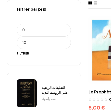
Filtrer par prix
FILTRER
التعليقات الرضية
Le Prophè
على الروضة الندية
1/3
الفقه وأصوله
5,00
€