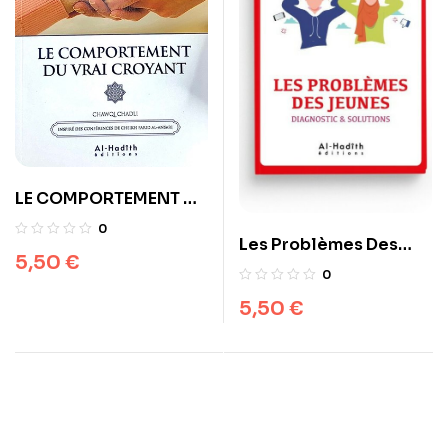
LE COMPORTEMENT DU
VRAI CROYANT –
0
Les Problèmes Des
CHAWQI CHADLI –
5,50
€
Jeunes – Diagnostic &
EDITIONS AL-HADÎTH
0
Solutions – Chawqi
5,50
€
Chadli