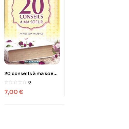
20 conseils à ma soeur
avant son mariage dar
0
al muslim
7,00
€