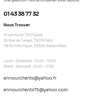
Une question? Notre conseiller vous répond
01 43 38 77 32
Nous Trouver
21 rue moret 75011 paris
35 Rue de Tanger, 75019 Paris
118 Bd Félix Faure, 93300 Aubervilliers
Lundi – Dimanche : 10:00 – 19:00
Mardi – Mercredi : 10:00 – 17:30
ennourclients@yahoo.fr
ennourclients75@yahoo.com
contact@example.com