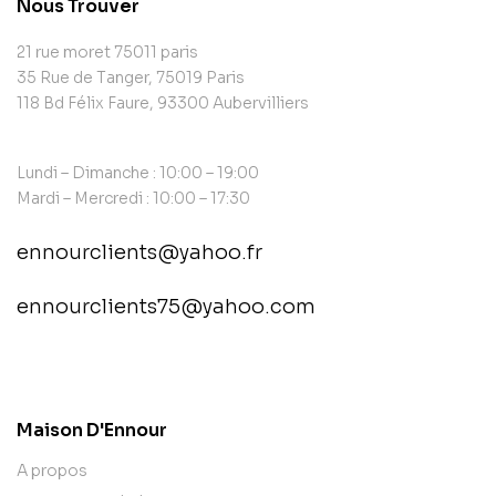
Nous Trouver
21 rue moret 75011 paris
35 Rue de Tanger, 75019 Paris
118 Bd Félix Faure, 93300 Aubervilliers
Lundi – Dimanche : 10:00 – 19:00
Mardi – Mercredi : 10:00 – 17:30
ennourclients@yahoo.fr
ennourclients75@yahoo.com
contact@example.com
Maison D'Ennour
A propos