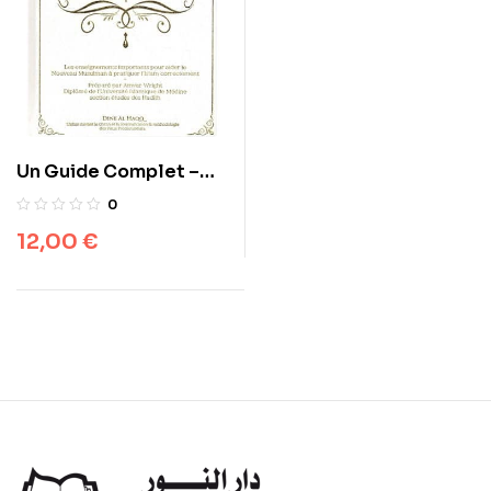
Un Guide Complet –
Pour le Nouveau
0
Musulman – Dine Al
12,00
€
Haqq