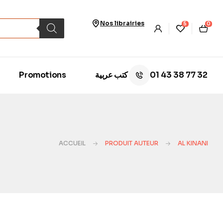
Nos librairies
5
0
01 43 38 77 32
Promotions
كتب عربية
ACCUEIL
PRODUIT AUTEUR
AL KINANI