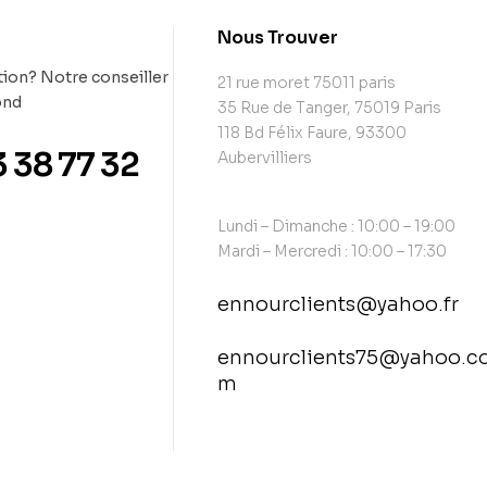
t
Nous Trouver
ion? Notre conseiller
21 rue moret 75011 paris
ond
35 Rue de Tanger, 75019 Paris
118 Bd Félix Faure, 93300
3 38 77 32
Aubervilliers
Lundi – Dimanche : 10:00 – 19:00
Mardi – Mercredi : 10:00 – 17:30
ennourclients@yahoo.fr
ennourclients75@yahoo.c
m
contact@example.com