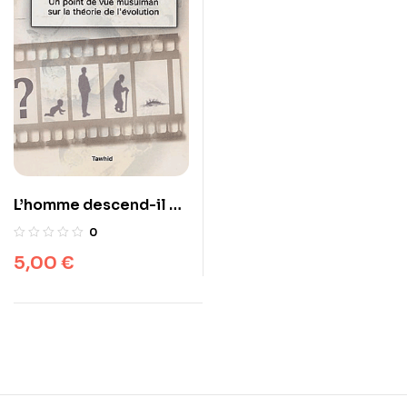
L’homme descend-il du
singe ? Un point de vue
0
musulman sur la
5,00
€
théorie de l’évolution