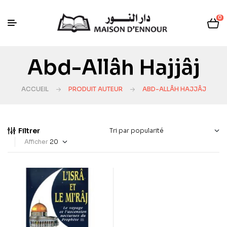
0
Abd-Allâh Hajjâj
ACCUEIL
PRODUIT AUTEUR
ABD-ALLÂH HAJJÂJ
Filtrer
Afficher