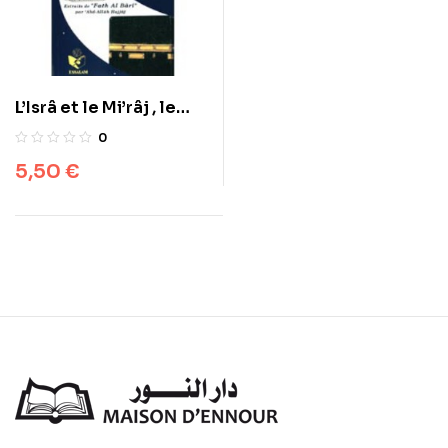
L’Isrâ et le Mi’râj , le
voyage et l’ascension
0
nocturne du Prophète
5,50
€