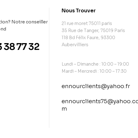
t
Nous Trouver
ion? Notre conseiller
21 rue moret 75011 paris
ond
35 Rue de Tanger, 75019 Paris
118 Bd Félix Faure, 93300
3 38 77 32
Aubervilliers
Lundi – Dimanche : 10:00 – 19:00
Mardi – Mercredi : 10:00 – 17:30
ennourclients@yahoo.fr
ennourclients75@yahoo.c
m
contact@example.com