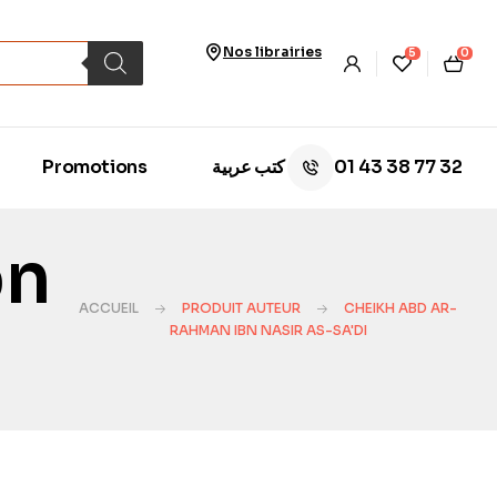
Nos librairies
5
0
01 43 38 77 32
Promotions
كتب عربية
bn
ACCUEIL
PRODUIT AUTEUR
CHEIKH ABD AR-
RAHMAN IBN NASIR AS-SA'DI