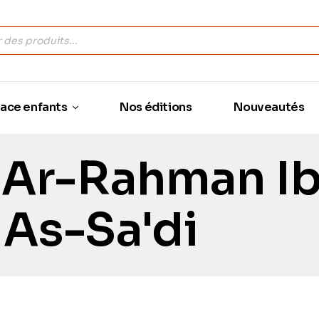
ace enfants
Nos éditions
Nouveautés
 Ar-Rahman I
 As-Sa'di