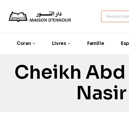
Coran
Livres
Famille
Esp
Cheikh Abd
Nasir