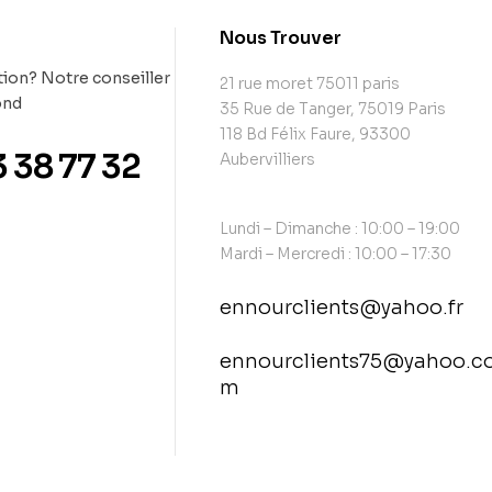
t
Nous Trouver
ion? Notre conseiller
21 rue moret 75011 paris
ond
35 Rue de Tanger, 75019 Paris
118 Bd Félix Faure, 93300
3 38 77 32
Aubervilliers
Lundi – Dimanche : 10:00 – 19:00
Mardi – Mercredi : 10:00 – 17:30
ennourclients@yahoo.fr
ennourclients75@yahoo.c
m
contact@example.com