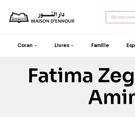
Coran
Livres
Famille
Esp
Fatima Zeg
Amin