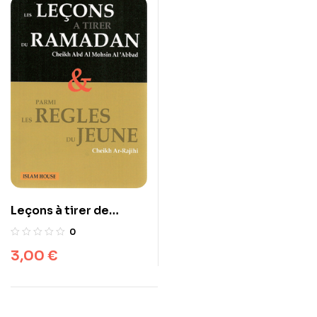
Leçons à tirer de
ramadan et parmi les
0
règles du jeûne
3,00
€